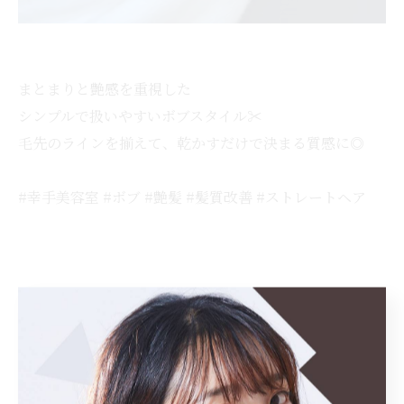
まとまりと艶感を重視した
シンプルで扱いやすいボブスタイル✂︎
毛先のラインを揃えて、乾かすだけで決まる質感に◎
#幸手美容室 #ボブ #艶髪 #髪質改善 #ストレートヘア
< 前のページ
一覧に戻る
次のページ >