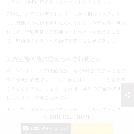
ことで、施術内容をカスタマイズしてもらえます。
実際に、お客様の声として「しっかり相談できたこと
で、想像以上の仕上がりになった」という例も多く見ら
れます。経験豊富な美容師のアドバイスを受けること
で、施術後のトラブルや後悔を防ぐことができます。
美容室施術後に控えるべき行動とは
ストレートパーマ施術直後は、髪の形状が安定するまで
特に注意が必要です。まず、当日はシャンプーや髪を濡
らすことを控えましょう。これは、薬剤の定着を妨げて
しまうリスクがあるためです。
また、施術後数日は強く結んだり、ピンやヘアゴムで長
080-1355-8021
時間髪を留めることも避けてください。クセがつきやす
く、せっかくのストレートが崩れる原因になります。寝
お問い合わせはこちら
ご予約はこちら