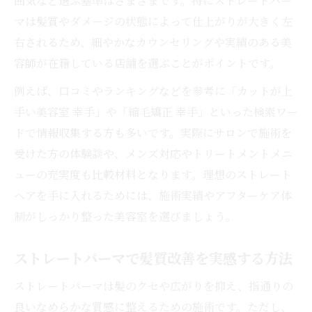
囲気など選ぶ基準はさまざまです。特にストレートパー
ストレートパーマの得意な美容室の特徴
マは髪質やダメージの状態によって仕上がりが大きく左
予約しやすい美容室の見極め方とは
右されるため、細やかなカウンセリングや実績のある美
髪質に合わせたストレート施術の真価
容師が在籍している店舗を選ぶことがポイントです。
美容室だからできる髪質別ストレート施術
例えば、口コミやランキングなどを参考に「カットが上
クセを活かす美容室のストレートパーマ技
手い美容室 幸手」や「縮毛矯正 幸手」といった検索ワー
術
ドで情報収集する方も多いです。実際にサロンで施術を
ダメージを抑えた美容室施術の選び方
受けた方の体験談や、メンズ対応やトリートメントメニ
髪質診断を活かした美容室の提案力とは
ューの充実度も比較材料となります。理想のストレート
美容室選びで失敗しないポイントを解説
ヘアを手に入れるためには、施術実績やアフターケア体
ストレートパーマなら美容室選びが鍵
制がしっかり整った美容室を選びましょう。
美容室選びがストレートパーマ成功の決め
ストレートパーマで髪質改善を実感する方法
手
失敗しない美容室の選び方を徹底解説
ストレートパーマは髪のクセや広がりを抑え、指通りの
人気の美容室が持つ技術力と安心感
良いなめらかな質感に整えるための施術です。ただし、