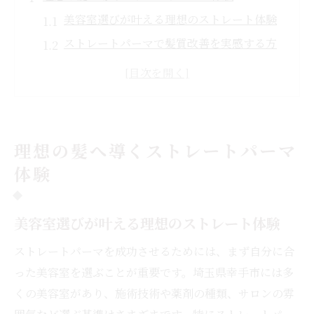
美容室選びが叶える理想のストレート体験
ストレートパーマで髪質改善を実感する方
法
ダメージレスな美容室施術のメリットとは
初めてでも安心な美容室のカウンセリング
術
理想の髪へ導くストレートパーマ
ストレートパーマ後の美容室アフターケア
体験
とは
自然な艶感を叶える美容室の選び方
美容室選びが叶える理想のストレート体験
美容室で叶う自然な艶感のストレートパー
マ
ストレートパーマを成功させるためには、まず自分に合
髪質に合う美容室選びのチェックポイント
った美容室を選ぶことが重要です。埼玉県幸手市には多
くの美容室があり、施術技術や薬剤の種類、サロンの雰
口コミで分かる美容室の実力と選び方