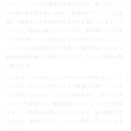
ストレートパーマと矯正の選び方ポイント
ストレートパーマは薬剤を使用するため、髪へのダメー
ジが気になる方も多いですが、最近はダメージレスを重
美容室施術後の注意点も徹底比較
視した施術を行う美容室が幸手市でも増えています。ダ
自分に合う美容室メニューの見極め方
メージレス施術の最大のメリットは、髪本来のツヤや柔
らかさを保ちつつ、自然な仕上がりが叶う点です。トリ
ートメント成分を配合した薬剤や、髪の状態に合わせて
温度や時間を細かく調整することで、ダメージを最小限
に抑えます。
たとえば、ヘアサロンでのダメージケア付きストレート
パーマは「仕上がりがサラサラで指通りが良い」「パサ
つきが気にならない」といった評価も多く、日々のスタ
イリングも簡単です。施術前後にトリートメントを追加
することで効果が持続しやすくなります。髪の健康を守
りながら、理想のストレートヘアを実現したい方におす
すめです。