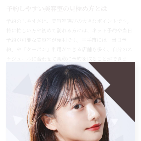
予約しやすい美容室の見極め方とは
予約のしやすさは、美容室選びの大きなポイントです。
特に忙しい方や初めて訪れる方には、ネット予約や当日
予約が可能な美容室が便利です。幸手市には「当日予
約」や「クーポン」利用ができる店舗も多く、自分のス
ケジュールに合わせて柔軟に予約を取ることができま
す。
また、予約後の変更やキャンセル対応が柔軟な美容室
や、駐車場完備・駅近などアクセス面も考慮しましょ
う。口コミでは「予約が取りやすく、待ち時間が少な
い」「スタッフの対応が丁寧で、初めてでも安心でき
た」といった声が多く、満足度の高い理由となっていま
す。予約のしやすさは、ストレスなくストレートパーマ
を受けるための重要な要素です。