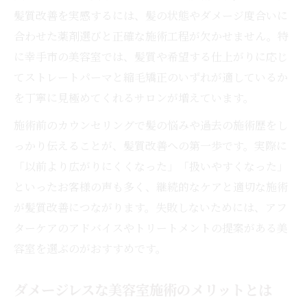
髪質改善を実感するには、髪の状態やダメージ度合いに
口コミ評価が高い美容室の特徴とは
合わせた薬剤選びと正確な施術工程が欠かせません。特
美容室の施術事例から学ぶ仕上がりの違い
に幸手市の美容室では、髪質や希望する仕上がりに応じ
失敗しないための美容室活用法を解説
てストレートパーマと縮毛矯正のいずれが適しているか
美容室予約前に知っておきたい注意点
を丁寧に見極めてくれるサロンが増えています。
ストレートパーマ後の美容室アドバイス活
施術前のカウンセリングで髪の悩みや過去の施術歴をし
用法
っかり伝えることが、髪質改善への第一歩です。実際に
美容室での相談が納得の仕上がりに導く理
「以前より広がりにくくなった」「扱いやすくなった」
由
といったお客様の声も多く、継続的なケアと適切な施術
美容室施術後に控えるべき行動とは
が髪質改善につながります。失敗しないためには、アフ
賢く美容室を利用するためのポイント
ターケアのアドバイスやトリートメントの提案がある美
矯正とパーマの違いを徹底比較してみた
容室を選ぶのがおすすめです。
美容室で分かる縮毛矯正とパーマの違い
ダメージレスな美容室施術のメリットとは
美容室が教えるそれぞれの持続性と特徴