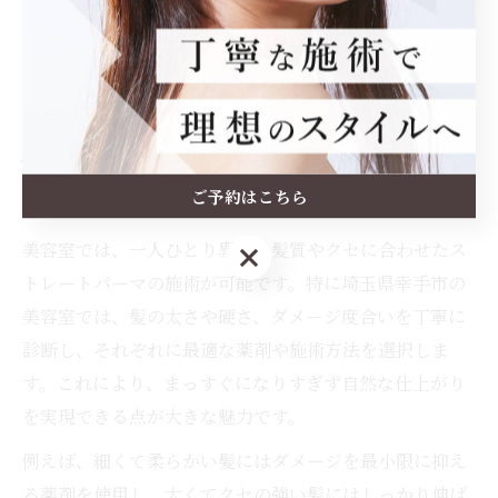
髪質に合わせたストレート施術の
真価
ご予約はこちら
美容室だからできる髪質別ストレート施術
美容室では、一人ひとり異なる髪質やクセに合わせたス
ご予約はこちら
トレートパーマの施術が可能です。特に埼玉県幸手市の
美容室では、髪の太さや硬さ、ダメージ度合いを丁寧に
診断し、それぞれに最適な薬剤や施術方法を選択しま
す。これにより、まっすぐになりすぎず自然な仕上がり
を実現できる点が大きな魅力です。
例えば、細くて柔らかい髪にはダメージを最小限に抑え
る薬剤を使用し、太くてクセの強い髪にはしっかり伸ば