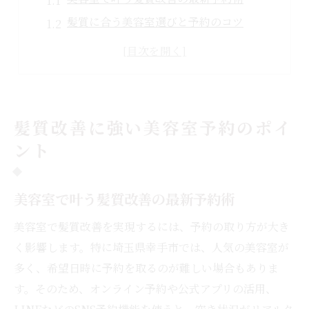
髪質に合う美容室選びと予約のコツ
美容室予約で髪質改善を確実に実感
幸手市で髪質改善が得意な美容室探し
予約時に押さえたい髪質改善メニュー
予約がスムーズな幸手市の美容室探し
髪質改善に強い美容室予約のポイ
スムーズに予約できる美容室の特徴とは
ント
美容室予約を簡単にする検索活用術
幸手市で美容室予約が楽になるポイント
美容室で叶う髪質改善の最新予約術
予約の取りやすい美容室を見極める方法
美容室で髪質改善を実現するには、予約の取り方が大き
美容室予約で混雑を避けるタイミング
く影響します。特に埼玉県幸手市では、人気の美容室が
トレンド重視の美容室予約最前線
多く、希望日時に予約を取るのが難しい場合もありま
美容室予約でトレンドヘアを手に入れる
す。そのため、オンライン予約や公式アプリの活用、
最新スタイルに強い美容室予約のポイント