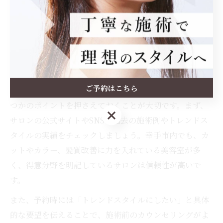
ことで、理想の仕上がりに近づけます。幸手市のサロン
では、口コミやランキングを参考にすると信頼できる美
容室を見つけやすくなります。
最新スタイルに強い美容室予約のポイント
ご予約はこちら
最新スタイルを得意とする美容室を予約する際は、いく
つかのポイントを押さえておくことが大切です。まず、
ご予約はこちら
サロンの公式サイトやSNSで過去の施術例やトレンドス
タイルの実績をチェックしましょう。幸手市内でも、カ
ットやカラー、髪質改善に力を入れている美容室が多
く、得意分野を明記しているサロンは信頼性が高いで
す。
また、予約時には「トレンドスタイルにしたい」と具体
的な要望を伝えることで、施術前のカウンセリングがよ