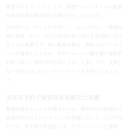
駐車場完備美容室を探すポイントとは
確認できます。これにより、理想のヘアスタイルや髪質
改善が得意な美容室を見極めやすくなります。
美容室予約でアクセス面も重視しよう
口コミ評価で選ぶ美容室予約の極意
予約時には「カットが上手い」「メンズ対応」「髪質改
美容室選びは口コミ評価を賢く活用
善が得意」など、自分の希望や髪の悩みを具体的に伝え
ることが重要です。特に髪質改善は、事前のカウンセリ
高評価美容室予約で失敗しない方法
ングが重要となるため、予約フォームの備考欄や電話予
口コミから分かる美容室の予約事情
約時に詳しく相談内容を伝えておくと安心です。失敗し
美容室予約時に見るべき口コミのポイント
ないためには、口コミやランキングも参考にしましょ
評判が良い美容室予約はここが違う
う。
美容室予約で髪質改善を確実に実感
髪質改善をしっかり実感するには、事前予約の段階から
施術内容や仕上がりイメージを明確に伝えることが不可
欠です。幸手市の美容室では、カウンセリングを重視