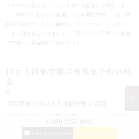
アクセスの良さは、リピート率や満足度にも直結しま
す。事前に「駅からの距離」「駐車場の有無」「周辺道
路の混雑状況」などを確認し、ライフスタイルに合った
サロン選びを心がけましょう。予約時の一手間が、快適
で充実した美容時間に繋がります。
口コミ評価で選ぶ美容室予約の極
意
美容室選びは口コミ評価を賢く活用
美容室選びの際、埼玉県幸手市エリアでも口コミ評価は
080-1355-8021
非常に重要な判断材料となります。口コミには実際に来
お問い合わせはこちら
ご予約はこちら
店した方の体験や、カット・カラー・トリートメントな