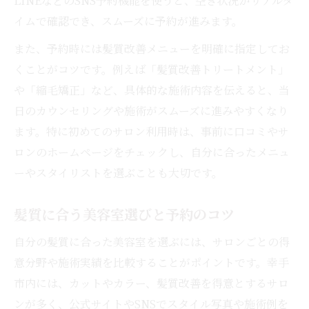
LINEなどのSNS予約機能を使うと、空き状況がリアルタ
トレンド重視の美容室探しと予約方法
イムで確認でき、スムーズに予約が進みます。
美容室予約で流行ヘアをオーダーするコツ
また、予約時には髪質改善メニューを明確に指定してお
幸手市で人気の美容室予約最前線を解説
くことがコツです。例えば「髪質改善トリートメント」
理想の髪型を叶えるための予約術
や「縮毛矯正」など、具体的な施術内容を伝えると、当
日のカウンセリングや施術がスムーズに進みやすくなり
美容室予約で理想の髪型を実現する方法
ます。特に初めてのサロン利用時は、事前に口コミやサ
カウンセリング重視の美容室予約のコツ
ロンのホームページをチェックし、自分に合ったメニュ
美容室選びで失敗しない予約術とは
ーやスタイリストを選ぶことも大切です。
予約時に伝えるべき髪型のポイント
美容室予約で髪型イメージを共有する方法
髪質に合う美容室選びと予約のコツ
駐車場完備美容室の選び方と利点
自分の髪質に合った美容室を選ぶには、サロンごとの得
美容室選びで駐車場完備が嬉しい理由
意分野や施術実績を比較することがポイントです。幸手
駐車場付き美容室予約のメリットを紹介
市内には、カットやカラー、髪質改善を得意とするサロ
車で通いやすい美容室予約のコツ
ンが多く、公式サイトやSNSでスタイル写真や施術例を