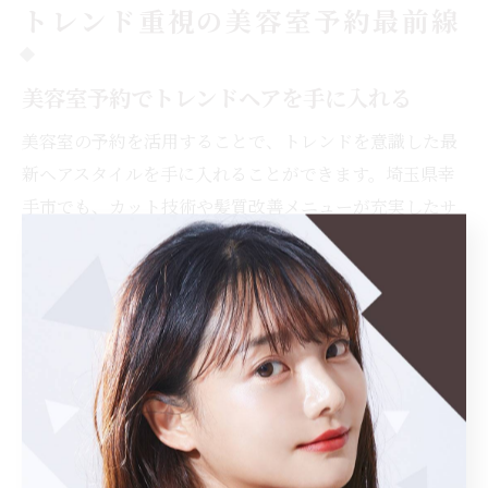
トレンド重視の美容室予約最前線
美容室予約でトレンドヘアを手に入れる
美容室の予約を活用することで、トレンドを意識した最
新ヘアスタイルを手に入れることができます。埼玉県幸
手市でも、カット技術や髪質改善メニューが充実したサ
ロンが増えており、事前予約によって自分の希望に合っ
た施術をスムーズに受けやすくなっています。特に人気
のスタイルや新しいトリートメントは予約が埋まりやす
いため、早めの計画が重要です。
例えば、流行のブリーチや透明感のあるカラーなどは、
施術時間が長くなることも多いため、当日予約よりも事
前にネットや電話で希望日時を伝えることが成功のポイ
ントです。自分の髪質や悩みに合わせてメニューを選ぶ