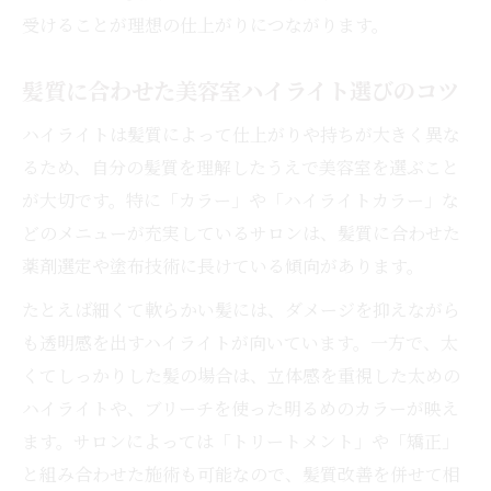
力
受けることが理想の仕上がりにつながります。
白髪を活かす美容室ハイライトのテクニッ
ク
髪質に合わせた美容室ハイライト選びのコツ
自然な仕上がりを美容室で実現する方法
ハイライトは髪質によって仕上がりや持ちが大きく異な
美容室ならではの白髪ぼかしハイライト提
るため、自分の髪質を理解したうえで美容室を選ぶこと
案
が大切です。特に「カラー」や「ハイライトカラー」な
年齢問わず楽しめる美容室ハイライトの選
どのメニューが充実しているサロンは、髪質に合わせた
び方
薬剤選定や塗布技術に長けている傾向があります。
イメージ一新できる美容室活用法
たとえば細くて軟らかい髪には、ダメージを抑えながら
美容室ハイライトで印象を変えるスタイル
も透明感を出すハイライトが向いています。一方で、太
術
くてしっかりした髪の場合は、立体感を重視した太めの
美容室でイメージチェンジを成功させる秘
ハイライトや、ブリーチを使った明るめのカラーが映え
訣
ます。サロンによっては「トリートメント」や「矯正」
と組み合わせた施術も可能なので、髪質改善を併せて相
髪型に変化を出す美容室ハイライトの活用