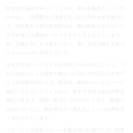
美容室で施術するハイライトは、単なる髪色チェンジだ
けでなく、透明感や立体感を生み出す点が大きな魅力で
す。埼玉県幸手市の美容室でも、髪の動きや光の当たり
方を計算した繊細なハイライトが人気となっています。
特に白髪が気になり始めた方や、髪に自然な明るさをプ
ラスしたい方におすすめです。
なぜ美容室のハイライトが支持されるのかというと、プ
ロの技術によって髪質や顔立ちに合わせた似合わせデザ
インが可能だからです。例えば、暗めのベースカラーに
細かく入れたハイライトなら、派手すぎず上品な印象を
演出できます。実際に幸手エリアの口コミでも「職場で
も浮かないのに、髪が柔らかく見える」といった声が多
く寄せられています。
ハイライトは白髪のカバーや髪全体の印象アップに効果