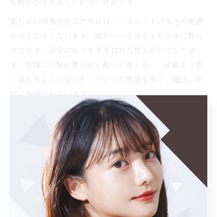
も軽やかさを出したい方に好評です。
柔らかい印象を作るためには、ハイライトの太さや配置
がポイントとなります。細かいハイライトを全体に散ら
すことで、派手になりすぎず自然な仕上がりになりま
す。実際に「髪が柔らかく動いて見える」「年齢より若
く見えるようになった」といった感想も多く、幅広い年
代に支持されています。
一方で、髪の状態やダメージ度合いによっては施術回数
やケアが必要な場合もあります。美容室では、施術後の
ホームケア方法やトリートメントの提案も行っており、
長く美しい髪色を保つためのアドバイスが受けられま
す。
透明感を重視した美容室のハイライト提案