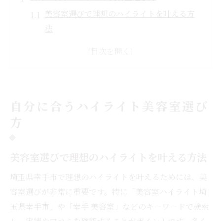
美容室選びで理想のハイライトを叶える方
法
髪質に合わせた美容室ハイライト選びのコ
ツ
美容室で相談できる自分に似合うハイライ
ト
自分に合うハイライト美容室選び
口コミで見つかる美容室ハイライトの魅力
方
予算に合う美容室でハイライトを楽しむ秘
訣
美容室選びで理想のハイライトを叶える方法
透明感ある髪色を美容室で実現
美容室で叶う透明感ハイライトの魅力とは
埼玉県幸手市で理想のハイライトを叶えるためには、美
髪の透明感を引き出す美容室の技術解説
容室選びが非常に重要です。特に「美容室ハイライト埼
玉県幸手市」や「幸手 美容室」などのキーワードで検索
美容室ハイライトで柔らかい髪色に変身