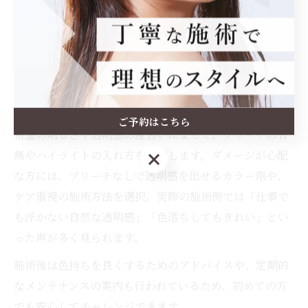
透明感を重視したハイライトは、美容室ならではのカウ
ンセリング力とデザイン力が不可欠です。幸手の美容室
では、肌色や瞳の色、ライフスタイルに合わせたオーダ
ーメイド提案が主流となっています。例えば、白髪を活
かしつつ透明感をプラスする「白髪ぼかしハイライト」
も人気です。
ご予約はこちら
希望の明るさや透明感の度合いによって、ブリーチの有
無やハイライトの入れ方を調整します。ダメージが心配
ご予約はこちら
な方には、ブリーチなしで透明感を出せるカラー剤や、
ケア重視の施術方法を選択。実際の施術例では「仕事で
も浮かない自然な透明感」「色落ちしてもきれい」とい
った声が多く見られます。
施術後は色持ちを良くするためのアドバイスや、定期的
なメンテナンスの案内も行われているため、初めての方
でも安心してチャレンジできます。