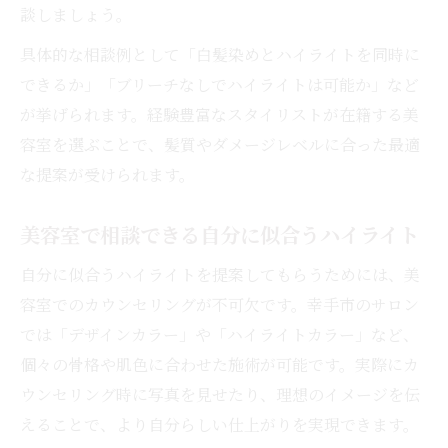
談しましょう。
法
美容室で新しい自分を見つけるハイライト
具体的な相談例として「白髪染めとハイライトを同時に
提案
できるか」「ブリーチなしでハイライトは可能か」など
が挙げられます。経験豊富なスタイリストが在籍する美
デザイン性重視の美容室ハイライト体験談
容室を選ぶことで、髪質やダメージレベルに合った最適
話題の美容室で叶えるヘアカラー
な提案が受けられます。
話題の美容室ハイライトを選ぶポイント解
説
美容室で相談できる自分に似合うハイライト
美容室で流行ヘアカラーを楽しむ方法
自分に似合うハイライトを提案してもらうためには、美
美容室ハイライトで旬の髪色に挑戦しよう
容室でのカウンセリングが不可欠です。幸手市のサロン
美容室ならではのトレンドカラーメニュー
では「デザインカラー」や「ハイライトカラー」など、
口コミで人気の美容室ハイライト体験
個々の骨格や肌色に合わせた施術が可能です。実際にカ
ウンセリング時に写真を見せたり、理想のイメージを伝
えることで、より自分らしい仕上がりを実現できます。