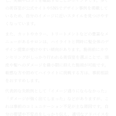
し、実績や口コミを確認することがポイントです。多く
透明感を重視した美容室のハイライト提案
の美容室が公式サイトやSNSでデザイン事例を掲載して
光に映える美容室ハイライトの選び方
いるため、自分のイメージに近いスタイルを見つけやす
敏感肌でも安心な美容室の提案
くなっています。
敏感肌対応の美容室ハイライト施術ポイン
また、カットやカラー、トリートメントなどの豊富なメ
ト
ニューがあるサロンは、ハイライトと同時に髪全体のデ
美容室で相談できる頭皮に優しいハイライ
ザイン提案が受けやすい傾向があります。施術前にカウ
ト
ンセリングがしっかり行われる美容室を選ぶことで、頭
アレルギー対応美容室のハイライト技術紹
皮や髪へのダメージを最小限に抑えた施術が可能です。
介
敏感な方や初めてハイライトに挑戦する方は、事前相談
美容室ハイライトで頭皮の負担を軽減する
をおすすめします。
方法
代表的な失敗例として「イメージ通りにならなかった」
ノンジアミン使用美容室の安心ポイント
「ダメージが強く出てしまった」などがありますが、こ
白髪ぼかしハイライトの活用術
れは事前のコミュニケーション不足が主な原因です。自
美容室ハイライトで叶える白髪ぼかしの魅
分の要望や不安点をしっかり伝え、適切なアドバイスを