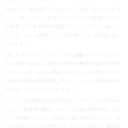
美容室でメンズが満足するカットの条件
自分に合う美容室を見つけるには、まず「カットが上手
男性に人気の美容室カット実例を解説
い」「安い」など、重視したいポイントを整理すること
美容室で再現しやすいメンズスタイルの特
が重要です。幸手市の美容室は、メンズカットに強いサ
徴
ロンや、コスパ重視のプランを用意している店舗も多く
みられます。
幸手市で人気の美容室が支持されるワケ
美容室が幸手市で選ばれる理由を徹底解説
選び方のポイントとして、
口コミ評価
やランキングサイ
カット技術が高評価の美容室の特徴とは
トの情報を活用し、実際の利用者の感想や満足度を参考
にしましょう。また、店舗の公式サイトやSNSでスタイ
美容室の人気を支える接客とサービスの質
ル事例や施術風景を確認できると、サロンの雰囲気や技
口コミで話題の美容室カット体験ポイント
術力をイメージしやすくなります。
幸手市美容室ランキングに強いお店の魅力
さらに、初回限定の割引や予約のしやすさ（当日予約可
美容室利用で得するカットの選び方とは
など）、駐車場完備などのサービス面も比較材料にする
美容室で得するカット選びのポイント集
と、日常使いしやすい美容室を選びやすくなります。自
カットが上手い美容室の選定基準を紹介
分の生活スタイルや予算に合ったサロン選びが、満足度