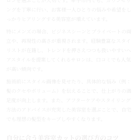
ロンを選ぶことが大切です。幸手市内でも、カウンセリ
美容室で自分専用カットを体感するポイン
ングを丁寧に行い、お客様一人ひとりの悩みや希望をし
ト
っかりヒアリングする美容室が増えています。
コスパ良好な美容室で理想ヘア実現
特にメンズの場合、ビジネスシーンとプライベートの両
美容室でコスパ重視のカットを選ぶ秘訣
立や、再現性の高さが重視されます。経験豊富なスタイ
カットが上手い美容室でお得に変身する方
リストが在籍し、トレンドを押さえつつも扱いやすいヘ
法
アスタイルを提案してくれるサロンは、口コミでも人気
美容室利用で理想と価格を両立するポイン
が高い傾向です。
ト
施術前にスタイル画像を見せたり、具体的な悩み（例：
コスパ重視でも妥協しない美容室カット術
髪のクセやボリューム）を伝えることで、仕上がりの満
安い美容室と高技術の両立は可能なのか
足度が向上します。また、アフターケアやスタイリング
男性向けヘアカットの再現性が光る理由
方法のアドバイスが充実した美容室を選ぶことで、自宅
美容室のメンズカット再現性の秘密とは
でも理想の髪型をキープしやすくなります。
再現性重視の美容室カットで朝が楽になる
訳
自分に合う美容室カットの選び方のコツ