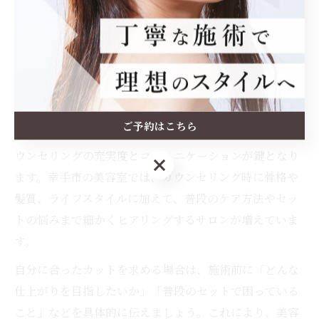
不安をしっかり伝えることが大切です。特に初めての店
舗では、カウンセリングの丁寧さや対応力も重視しまし
ょう。
美容室で自分専用カットを体感するポイント
ご予約はこちら
美容室で「自分専用」のカットを体感するためには、カ
ウンセリングの充実度とコミュニケーションが鍵となり
ご予約はこちら
ます。幸手市の美容室では、カウンセリング時に骨格や
髪質、ライフスタイルに加えて、普段のケア方法やセッ
トの悩みまで細かくヒアリングするサロンが増えていま
す。
自分に合ったカットを求める場合は、施術前に「どんな
仕上がりを目指したいか」「普段のセットで困っている
こと」などを具体的に伝えましょう。これにより、美容