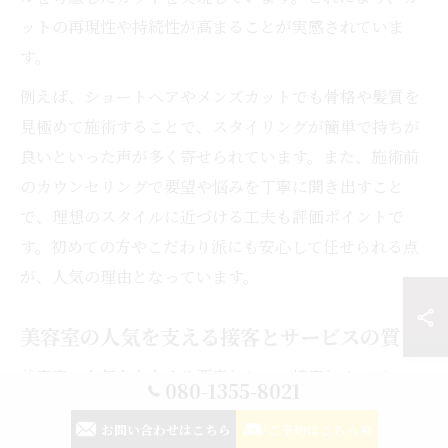
ットの再現性や持続性が高まることが実感されていま
す。
例えば、ショートヘアやメンズカットでも骨格や髪質を
見極めて施術することで、スタイリングが簡単で持ちが
良いといった声が多く寄せられています。また、施術前
のカウンセリングで要望や悩みを丁寧に聞き出すこと
で、理想のスタイルに近づける工夫も評価ポイントで
す。初めての方やこだわり派にも安心して任せられる点
が、人気の理由となっています。
美容室の人気を支える接客とサービスの質
美容室の人気を左右する要素として、接客とサービスの
080-1355-8021
質も欠かせません。幸手市の美容室では、施術中のコミ
お問い合わせはこちら
ご予約はこちら
ュニケーションやアフターケアのアドバイスなど、細や