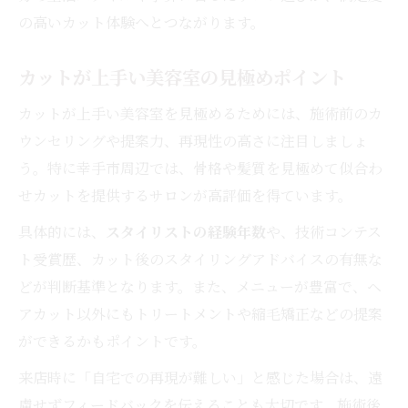
お得に美容室カットを体験する裏ワザ
の高いカット体験へとつながります。
美容室活用でコスパも技術も満足するコツ
美容室クーポン活用で賢くカット予約
カットが上手い美容室の見極めポイント
カットが上手い美容室を見極めるためには、施術前のカ
ウンセリングや提案力、再現性の高さに注目しましょ
う。特に幸手市周辺では、骨格や髪質を見極めて似合わ
せカットを提供するサロンが高評価を得ています。
具体的には、
スタイリストの経験年数
や、技術コンテス
ト受賞歴、カット後のスタイリングアドバイスの有無な
どが判断基準となります。また、メニューが豊富で、ヘ
アカット以外にもトリートメントや縮毛矯正などの提案
ができるかもポイントです。
来店時に「自宅での再現が難しい」と感じた場合は、遠
慮せずフィードバックを伝えることも大切です。施術後