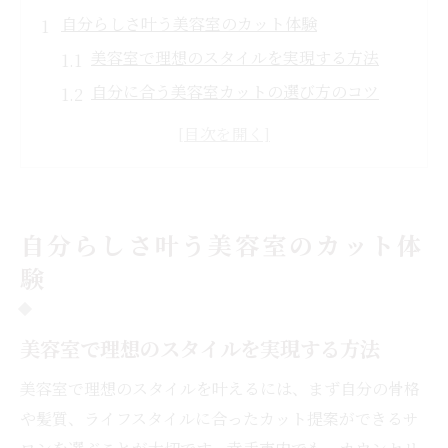
自分らしさ叶う美容室のカット体験
美容室で理想のスタイルを実現する方法
自分に合う美容室カットの選び方のコツ
カットが上手い美容室の見極めポイント
美容室のカット体験で満足度を高める秘訣
美容室の技術が自分らしさに与える影響
骨格や髪質に合う美容室選びのヒント
自分らしさ叶う美容室のカット体
美容室で骨格に合うカットを叶える方法
験
髪質に合わせた美容室選びのチェックポイ
ント
美容室で理想のスタイルを実現する方法
美容室のカットで似合うスタイルを見つけ
美容室で理想のスタイルを叶えるには、まず自分の骨格
る極意
や髪質、ライフスタイルに合ったカット提案ができるサ
カット技術が光る美容室の選び方のコツ