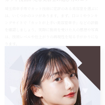
埼玉県幸手市でカット技術に定評のある美容室を選ぶに
は、いくつかのコツがあります。まず、口コミやランキ
ングサイトで「カットが上手い美容室幸手」などの評価
を確認しましょう。実際に施術を受けた人の感想や写真
は、技術レベルや仕上がりの再現性を知る手がかりにな
ります。
また、カットに特化したメニューや、スタッフの技術研
修・受賞歴が公表されているかもチェックポイントで
す。予約時に「担当美容師の得意分野」や「過去のスタ
イル事例」について尋ねることで、より自分の希望に沿
ったカットが受けられます。メンズカットやショートカ
ットなど、得意分野が明確な美容室は再現性が高い傾向
です。
失敗しないためには、事前に相談予約を活用し、希望や