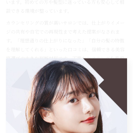
います。初めての方や髪型に迷っている方も安心して相
談できる環境が整っています。
カウンセリングの質が高いサロンでは、仕上がりイメー
ジの共有や自宅での再現性まで考えた提案がなされま
す。「理想通りの仕上がりになった」「自分の髪の特徴
を理解してくれる」といった口コミは、信頼できる美容
室選びの大きな判断材料です。丁寧なヒアリングを重視
することで、納得できるサロン選びが実現できます。
口コミで見極める満足度の高い美
容室の特徴
満足度が高い美容室の共通点を口コミから分