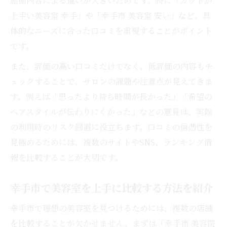
施術内容による違いが大きいためです。特に「カットが
上手い美容室 幸手」や「幸手市 美容室 安い」など、具
美容室で実感できるダメージケア体験を紹
体的なニーズに合った口コミを重視することがポイント
介
です。
髪の悩み別に合う美容室を口コミから探す
丁寧なカウンセリングが好評な美容室の特
また、評価の高い口コミだけでなく、低評価の内容もチ
徴
ェックすることで、サロンの課題や注意点が見えてきま
す。例えば「思ったより待ち時間が長かった」「希望の
口コミで見極める満足度の高い美容室の特徴
ヘアスタイルが伝わりにくかった」などの意見は、実際
満足度が高い美容室の共通点を口コミから
の利用時のリスク回避に役立ちます。口コミの信憑性を
分析
見極めるためには、複数のサイトやSNS、ランキング情
口コミで話題の美容室サービスや接客の特
報を比較することが大切です。
徴
リピーターが多い美容室の理由を口コミで
幸手市で美容室を上手に比較する方法を紹介
検証
幸手市で理想の美容室を見つけるためには、複数の店舗
利用者満足度の高い美容室に共通する工夫
を比較することが欠かせません。まずは「幸手市 美容院