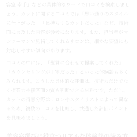
容室 幸手」などの具体的なワードで口コミを検索しまし
丁寧なカウンセリングが光る美容室の選び
ょう。カットに関する口コミでは「思い通りのスタイル
方
に仕上がった」「長持ちするカットだった」など、技術
口コミで選ばれる技術力が高い美容室の魅
面に言及した内容が参考になります。また、担当者がマ
力
ンツーマンで施術してくれるサロンは、細かな要望にも
トレンドを押さえた美容室選びの裏ワザ紹介
対応しやすい傾向があります。
トレンドヘアを叶える美容室選びのポイン
口コミの中には、「髪質に合わせて提案してくれた」
ト
「カウンセリングが丁寧だった」といった体験談も多く
口コミで注目の最新技術を扱う美容室とは
みられます。こうした具体的な評価は、技術力だけでな
美容室の流行ヘアスタイルを口コミでチェ
く提案力や接客面の質も判断できる材料です。ただし、
ック
カットの得意分野はサロンやスタイリストによって異な
口コミから分かる旬のヘアサロン選びのコ
るため、複数の口コミを比較し、共通した評価ポイント
ツ
を見極めましょう。
希望スタイルに強い美容室を見極める方法
美容室選びに役立つリアルな体験談の読み方