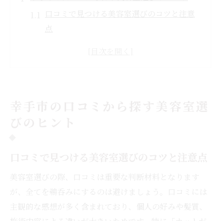
口コミで見つける美容室選びのコツと注意
点
幸手市で美容室を上手に比較する方法を紹
介
カットが上手い美容室を口コミで探すポイ
ント
幸手市の口コミから探す美容室選
美容室選びに役立つリアルな体験談の読み
びのヒント
方
美容室の雰囲気や満足度を口コミでチェッ
ク
口コミで見つける美容室選びのコツと注意点
髪の悩み解決に役立つ美容室体験比較
美容室選びの際、口コミは重要な判断材料となります
美容室ごとの髪質改善サービスを口コミで
が、全てを鵜呑みにするのは避けましょう。口コミには
比較
主観的な感想が多く含まれており、個人の好みや髪質、
白髪染めやカラーが得意な美容室の選び方