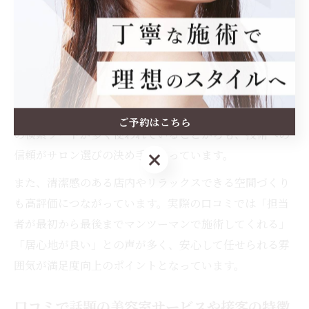
析
埼玉県幸手市で満足度が高い美容室の口コミを分析する
と、技術力の高さと丁寧なカウンセリングが共通点とし
て挙げられます。なぜなら、利用者は自分の髪質や理想
のスタイルについてしっかり相談できる環境を重視して
いるからです。特に「カットが上手い美容室 幸手」など
ご予約はこちら
の検索ワードが多く使われていることからも、技術への
信頼がサロン選びの決め手となっています。
ご予約はこちら
また、清潔感のある店内やリラックスできる空間づくり
も高評価につながっています。実際の口コミでは「担当
者が最初から最後までマンツーマンで施術してくれる」
「居心地が良い」との声が多く、安心して任せられる雰
囲気が満足度向上のポイントとなっています。
口コミで話題の美容室サービスや接客の特徴