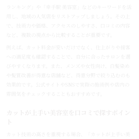
口コミで支持される美容室の雰囲気と安心
ランキング」や「幸手駅 美容室」などのキーワードを活
感
用し、地域の人気店をリストアップしましょう。その上
自分に合う美容室を知るための口コミ活用術
で、技術力や価格、アクセスのしやすさ、口コミの内容
口コミ情報から美容室の強みを見抜く方法
など、複数の視点から比較することが重要です。
美容室の施術内容を口コミで具体的に比較
例えば、カット料金が安いだけでなく、仕上がりや接客
自分の髪質に合う美容室を口コミで探すコ
への満足度も確認することで、自分に合ったサロンを選
ツ
びやすくなります。また、メンズや女性向け、白髪染め
失敗しない美容室選びに口コミを活かす方
や髪質改善が得意な店舗など、得意分野で絞り込むのも
法
効果的です。公式サイトやSNSで実際の施術例や店内の
口コミ評価をもとに理想の美容室へ近づく
雰囲気をチェックすることもおすすめです。
技術と接客が光る幸手エリア美容室の魅力
カットが上手い美容室を口コミで探すポイン
口コミで高評価の美容室技術や接客の特徴
ト
幸手で評判の良い美容室の魅力を徹底解説
カット技術の高さを重視する場合、「カットが上手い美
マンツーマン施術が人気の美容室体験とは