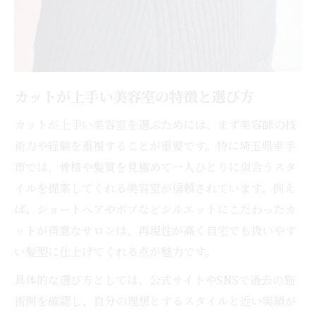
メンズ対応美容室を駅近で探す方法
安くて評判の良い駅近美容室の選び方
コスパ重視で探す幸手市美容室最新情報
幸手市でコスパ最強の美容室探し方
カットが上手い美容室の特徴と選び方
安くて技術も安心な美容室の選定基準
カットが上手い美容室を選ぶためには、まず美容師の技
ランキングで見るコスパ重視の美容室
術力や経験を重視することが重要です。特に埼玉県幸手
口コミで選ぶコスパ抜群の美容室特集
市では、骨格や髪質を見極めて一人ひとりに似合うスタ
カット料金で比較する美容室の賢い選び方
イルを提案してくれる美容室が信頼されています。例え
ば、ショートヘアやボブなどシルエットにこだわったカ
ットが得意なサロンは、再現性が高く自宅でも扱いやす
い髪型に仕上げてくれる点が魅力です。
具体的な選び方としては、公式サイトやSNSで過去の施
術例を確認し、自分の理想とするスタイルと近い実績が