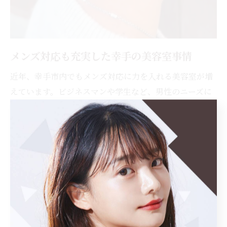
メンズ対応も充実した幸手の美容室事情
近年、幸手市内でもメンズ対応に力を入れる美容室が増
えています。ビジネスマンや学生など、男性のニーズに
合わせたカットやスタイリング、ヘッドスパなどのサー
ビスが充実していることが特徴です。「幸手 美容室 メン
ズ」や「幸手駅 美容室」などで検索すると、男性歓迎の
サロンや男性専用メニューを設けている店舗が見つかり
ます。
メンズカットに強い美容室では、骨格や髪質を考慮した
似合わせカットや、トレンドを取り入れたスタイル提案
が受けられるため、清潔感や第一印象を重視したい方に