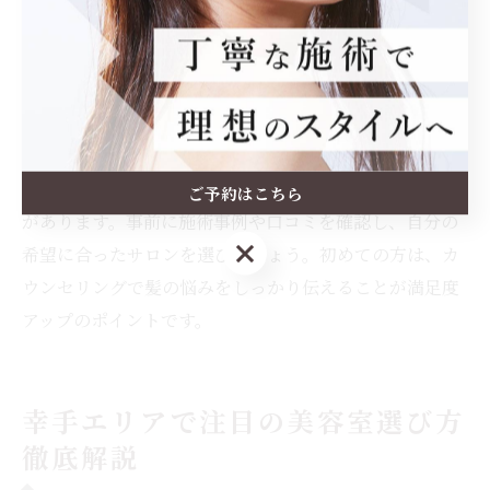
最適です。実際の利用者からは「スタイリングが楽にな
った」「仕事帰りにも通いやすい」などの声が多く、男
性でも気軽に相談できる雰囲気づくりが評価されていま
す。
注意点として、メンズ対応をうたう美容室でも、スタイ
リストによって得意なスタイルや提案力に差がある場合
ご予約はこちら
があります。事前に施術事例や口コミを確認し、自分の
ご予約はこちら
希望に合ったサロンを選びましょう。初めての方は、カ
ウンセリングで髪の悩みをしっかり伝えることが満足度
アップのポイントです。
幸手エリアで注目の美容室選び方
徹底解説