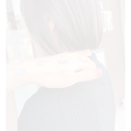
理想を叶える美容室の技術力に注目
口コミから見抜く美容室の選び方のコツ
メンズに強い美容室の選定ポイント
メンズも満足できる幸手の美容室事情
幸手のメンズ向け美容室はここが違う
メンズスタイルに強い美容室の特徴とは
美容室ランキングで選ぶメンズ施術店
カットが得意なメンズ美容室の探し方
駅近で通いやすいメンズ美容室を紹介
幸手駅近くで見つかる自分に合う美容室とは
駅近美容室で叶える理想のヘアスタイル
幸手駅周辺の美容室比較と選択ポイント
カットが上手い駅近美容室の特徴解説