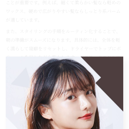
ことが重要です。例えば、細くて柔らかい髪なら軽めの
ワックス、硬めで広がりやすい髪ならしっとり系バーム
が適しています。
また、スタイリングの手順をルーティン化することで、
朝の準備がスムーズになります。具体的には、全体を軽
く濡らして寝癖をリセットし、ドライヤーでトップにボ
リュームを出しながら乾かします。その後、手のひらで
スタイリング剤を伸ばし、毛先を中心に揉み込むように
なじませると、動きのあるショートヘアが簡単に完成し
ます。
美容室が提案する崩れにくい簡単スタイリン
グ法
美容室では、崩れにくいショートヘアのスタイリング法