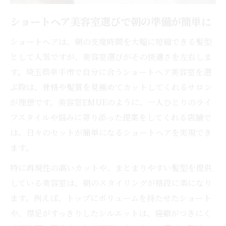
ント
美容室選びが大切なショートヘアの美しさ
ショートヘア美容室選びで朝の準備が簡単に
維持
ショートヘアは、朝の支度時間を大幅に短縮できる髪型
顔型や髪質別に最適なヘアを提案
として人気ですが、美容室選びがその快適さを左右しま
ショートヘア美容室で顔型別おすすめスタ
す。埼玉県幸手市で自分に合うショートヘア美容室を選
イル
ぶ際は、骨格や髪質を見極めてカットしてくれるサロン
髪質に合わせたショートヘア美容室提案術
が理想です。美容室EMUEのように、一人ひとりのライ
ショートヘアが似合わない顔タイプの特徴
フスタイルや悩みに寄り添った提案をしてくれる店舗で
解説
は、日々のセットが簡単になるショートヘアを実現でき
ます。
美容室で叶える髪質・顔型別ショートヘア
診断
特に再現性の高いカットや、まとまりやすい髪型を提供
ショートヘア美容室で理想を引き出すポイ
している美容室は、朝のスタイリングが格段に楽になり
ント
ます。例えば、トップにボリュームを持たせたショート
や、襟足がすっきりしたシルエットは、寝癖がつきにく
美しいシルエットを長持ちさせる秘訣