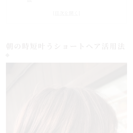
ショートヘアの時短スタイリング術を徹底
解説
美容室が教えるショートヘア時短テクニッ
ク
朝の時短叶うショートヘア活用法
ショートヘアで叶う忙しい朝の快適な過ご
し方
美容室提案のショートヘアで毎朝ラクに変
身
簡単スタイリングでラクに毎日快適
ショートヘア美容室流簡単セットのコツと
は
ショートヘアで毎日快適に過ごすスタイリ
ング術