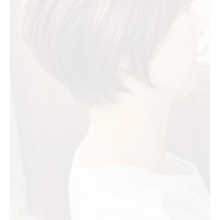
美容室が提案する崩れにくい簡単スタイリ
ング法
ショートヘア朝の時短セットを実現する方
法
美容室おすすめのショートヘア快適スタイ
リング
美容室選びが左右するショートヘアの魅力
ショートヘア美容室選びで理想スタイルを
実現
美容室の技術でショートヘア魅力が際立つ
理由
失敗しないショートヘア美容室の選び方ガ
イド
ショートヘアの魅力を引き出す美容室ポイ