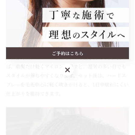
として、カットの段階から髪の動きを計算し、再現性の
高いシルエットを重視します。特に、トップや前髪の長
さとバランスを整えることで、時間が経っても形が崩れ
にくくなります。朝のスタイリング後も長時間キープし
たい方にはおすすめです。
さらに、美容室で使用されるプロ仕様のスタイリング剤
ご予約はこちら
や、部分的にアイロンを活用する方法も有効です。例え
ば、前髪だけ軽くアイロンを通すと、湿気の多い日でも
ご予約はこちら
スタイルが保ちやすくなります。セット後は、ハードス
プレーを毛先中心に軽く吹きかけると、1日中崩れにくい
仕上がりを維持できます。