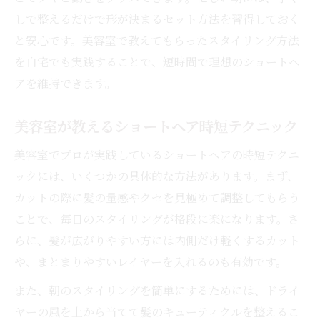
美容師に嫌われないショートヘア相談のコ
しで整えるだけで形が決まるセット方法を習得しておく
ツ
と安心です。美容室で教えてもらったスタイリング方法
ショートヘアを美しく保つ工夫と頻度の目
を自宅でも実践することで、短時間で理想のショートヘ
安
アを維持できます。
忙しくても続けやすいショートヘア習慣術
美容室が教えるショートヘア時短テクニック
美容室でプロが実践しているショートヘアの時短テクニ
ックには、いくつかの具体的な方法があります。まず、
カットの際に髪の量感やクセを見極めて調整してもらう
ことで、毎日のスタイリングが格段に楽になります。さ
らに、髪が広がりやすい方には内側だけ軽くするカット
や、まとまりやすいレイヤーを入れるのも有効です。
また、朝のスタイリングを簡単にするためには、ドライ
ヤーの風を上から当てて髪のキューティクルを整えるこ