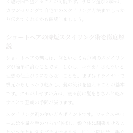
く短時間で整えることが可能です。サロン選びの際は、
ショートヘア美容室で美しさを長く保つコ
カウンセリングで自宅でのスタイリング方法までしっか
ツ
り伝えてくれるかも確認しましょう。
美容室が勧めるショートヘア維持のテクニ
ック
ショートヘアの時短スタイリング術を徹底解
ショートヘアの美シルエットを維持する方
説
法
ショートヘアの魅力は、何といっても毎朝のスタイリン
美容室提案のショートヘア長持ちメンテナ
グが簡単に済むことです。しかし、コツを押さえないと
ンス術
理想の仕上がりにならないことも。まずはドライヤーで
ショートヘアを3ヶ月放置すると何が起こ
根元からしっかり乾かし、髪の流れを整えることが基本
る？
です。クセが出やすい方は、寝る前に髪をきちんと乾か
ショートヘアを保つ上手な頻度と工夫
すことで翌朝の手間が減ります。
ショートヘア美容室通いの適切な頻度とは
スタイリング剤の使い方もポイントです。ワックスやバ
ショートヘア維持に必要な美容室活用のポ
ームは少量を手のひらで伸ばし、髪全体に馴染ませるこ
イント
とでツヤと動きをプラスできます。忙しい朝には、手ぐ