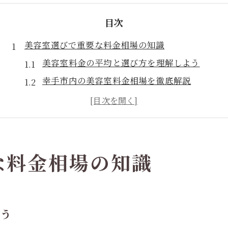
目次
美容室選びで重要な料金相場の知識
美容室料金の平均と選び方を理解しよう
幸手市内の美容室料金相場を徹底解説
美容室の料金はどこで差が出るのか分析
納得できる美容室料金の見極めポイント
美容室選びで後悔しない相場知識とは
幸手市で賢く美容室を探す実践法
な料金相場の知識
美容室の口コミを参考にした選び方
幸手市でカットが上手い美容室の探し方
美容室料金とサービス内容の比較ポイント
よう
安い美容室を見つけるための検索テクニック