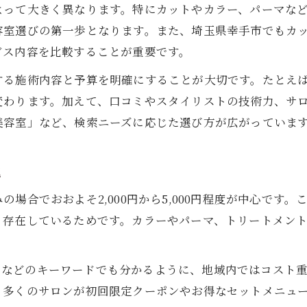
よって大きく異なります。特にカットやカラー、パーマな
美容室選びで重視すべき利便性の視点
容室選びの第一歩となります。また、埼玉県幸手市でもカ
料金重視なら知りたい幸手市美容室の傾向
ビス内容を比較することが重要です。
幸手市で美容室料金が安い傾向を調査
する施術内容と予算を明確にすることが大切です。たとえ
美容室の料金設定とその理由を解説
変わります。加えて、口コミやスタイリストの技術力、サ
カット料金を安く抑えるためのポイント
美容室」など、検索ニーズに応じた選び方が広がっていま
美容室料金重視の選び方を徹底検証
コスパの良い美容室の特徴を知る
説
満足度を高める料金比較のチェックポイント
場合でおおよそ2,000円から5,000円程度が中心です。
美容室料金を比較する際の注目ポイント
存在しているためです。カラーやパーマ、トリートメントな
サービス内容と料金の納得度を見極める
美容室料金比較で確認すべき重要項目
ット」などのキーワードでも分かるように、地域内ではコス
料金だけでなく技術も比較するコツ
。多くのサロンが初回限定クーポンやお得なセットメニュ
口コミでわかる美容室料金の満足度