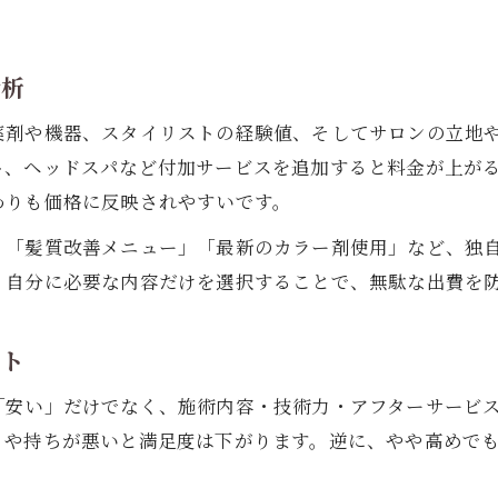
。
カット料金の違いと選択時の落とし穴
美容室カット料金の違いを徹底比較
分析
カット料金に含まれるサービス内容を確認
薬剤や機器、スタイリストの経験値、そしてサロンの立地
美容室選びでカット料金の落とし穴を防ぐ
ト、ヘッドスパなど付加サービスを追加すると料金が上が
安いカット料金と技術面のバランスを考察
わりも価格に反映されやすいです。
美容室カット料金で気を付けたいポイント
」「髪質改善メニュー」「最新のカラー剤使用」など、独
コスパや利便性で選ぶ美容室の新常識
、自分に必要な内容だけを選択することで、無駄な出費を
ご予約はこちら
ご予約はこちら
美容室選びはコスパと利便性が決め手
利便性重視で選ぶ美容室の最新トレンド
ント
コスパが良い美容室の共通するポイント
「安い」だけでなく、施術内容・技術力・アフターサービ
美容室料金とアクセスの関係性を解説
りや持ちが悪いと満足度は下がります。逆に、やや高めで
利便性を高める美容室のサービスとは
。