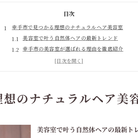
目次
幸手市で見つかる理想のナチュラルヘア美容室
美容室で叶う自然体ヘアの最新トレンド
幸手市の美容室が選ばれる理由を徹底紹介
ナチュラルヘア志向に人気の美容室とは
美容室選びで重視したいポイントまとめ
口コミで話題の美容室ナチュラルヘア体験
柔らかな髪質を実現する美容室の選び方
理想のナチュラルヘア美
ナチュラルヘアを叶える美容室の選定基準
髪質改善できる美容室選びのチェックポイント
オーガニックケアに強い美容室の見分け方
美容室で叶う自然体ヘアの最新ト
柔らかい髪を目指す美容室での相談方法