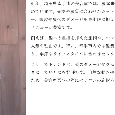
近年、埼玉県幸手市の美容室では、髪本来
美容室選びで失敗しないためのコツ
めています。骨格や髪質に合わせたカット
毎日が変わるナチュラルヘア体験
ー、頭皮や髪へのダメージを最小限に抑え
美容室で始める毎日輝くナチュラルヘア生活
メニューが豊富です。
ナチュラルヘアがもたらす日常の変化とは
例えば、髪への負担を抑えた施術や、マン
美容室のケアで髪質が劇的に変わる理由
人気の理由です。特に、幸手市内では髪質
美容室で叶う朝のスタイリング時短術
り、季節やライフスタイルに合わせたスタ
ナチュラルヘアで自分らしさを表現する方法
こうしたトレンドは、髪のダメージやクセ
自然な美しさを引き出す美容室の魅力
楽にしたい方にも好評です。自然な動きや
美容室ならではのナチュラルな美髪への導き
ため、美容室選びの際にはサロンの施術方
自然体を引き出す美容室のこだわり施術
髪本来の美しさを活かす美容室の工夫
ナチュラル志向に適した美容室の選択肢
美容室で実現する内側からの美しさアップ