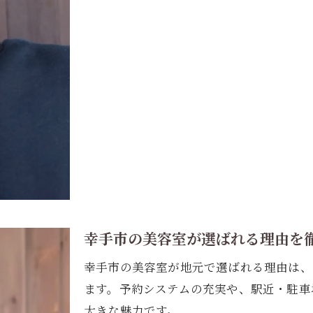
髪質改善なら埼玉で美容室相談を
美容室で始める埼玉の髪質改善プラン
悩みに寄り添う美容室の髪質カウンセリング
美容室のプロによる髪質改善の流れを紹介
ナチュラルヘアを守る美容室の提案事例
埼玉で信頼される美容室選びのポイント
オーガニックケアが支持される理由とは
ご予約はこちら
ご予約はこちら
美容室のオーガニックケアが人気の背景
ナチュラルヘアに合う美容室のケア方法
幸手市の美容室が選ばれる理由を
髪と地肌に優しい美容室の選択肢
幸手市の美容室が地元で選ばれる理由は、
美容室で実感するオーガニックの効果
ます。予約システムの充実や、駅近・駐車
敏感肌でも安心な美容室のオーガニック施術
大きな魅力です。